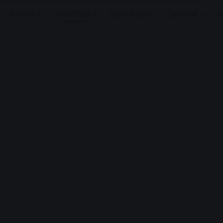
मनोरंजन
धर्मं/ज्योतिष
लाइफ स्टाइल
टेक्नोलॉजी
क
Advertisement