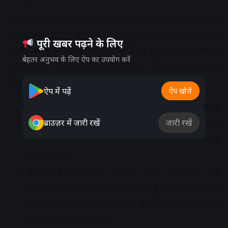
मीडिया रिपोर्ट्स और ऑटोमोबाइल एक्सपर्ट्स के मुताबिक, टाटा
पंच ने साल 2021 में लॉन्च होने के बाद से भारतीय बाजार में
पूरी खबर पढ़ने के लिए
अपनी पकड़ को बेहद मजबूत कर लिया है। आज के समय में
बेहतर अनुभव के लिए ऐप का उपयोग करें
कार खरीदने वाले ग्राहकों की मानसिकता में एक बड़ा बदलाव
आया है:
ऐप में पढ़ें
ऐप खोलें
बदलता नजरिया:
अब कार खरीदार सिर्फ सबसे सस्ती गाड़ी
ब्राउज़र में जारी रखें
जारी रखें
की तलाश नहीं कर रहे हैं, बल्कि वे बेहतर लुक और आराम
के लिए थोड़ा सा ज्यादा पैसा खर्च करने को भी आसानी से
तैयार रहते हैं।
आसान ड्राइविंग और फीचर्स:
लोग अब एक ऐसी
व्यावहारिक (Practical) गाड़ी चाहते हैं जो साइज में छोटी
और कॉम्पैक्ट हो ताकि उसे शहर के ट्रैफिक में चलाने और
पार्क करने में आसानी हो।