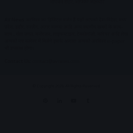
AV News
अक्षरविश्व का डिजिटल वर्जन हैं यहाँ आपको देश-विदेश, मध्य
प्रदेश, इंदौर, उज्जैन, आगर मालवा आदि अन्य स्थानीय ख़बरों के साथ-
साथ , खेल जगत, मनोरंजन, लाइफस्टाइल, टेक्नोलॉजी, करियर आदि लेख
आपको नए कलेवर में मिलेंगे इसके अलावा आपको अक्षरविश्व e-paper
भी उपलब्ध होगा।
Contact Us:
contact@avnews.com
© Copyright 2026, All Rights Reserved.
Pinterest
LinkedIn
YouTube
Tumblr