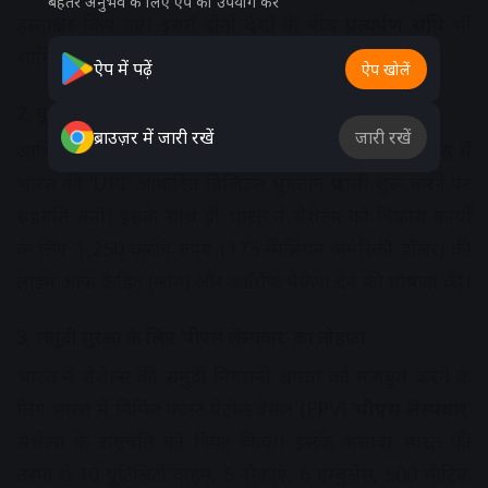
बेहतर अनुभव के लिए ऐप का उपयोग करें
हस्ताक्षर किए गए। इसमें दोनों देशों के बीच
प्रत्यर्पण संधि
भी
शामिल है।
ऐप में पढ़ें
ऐप खोलें
2. यूपीआई (UPI) और ₹1250 करोड़ की लाइन ऑफ क्रेडिट
ब्राउज़र में जारी रखें
जारी रखें
आर्थिक और डिजिटल सहयोग को बढ़ावा देने के लिए सेशेल्स में
भारत की ‘UPI’ आधारित डिजिटल भुगतान प्रणाली शुरू करने पर
सहमति बनी। इसके साथ ही भारत ने सेशेल्स को विकास कार्यों
के लिए 1,250 करोड़ रुपए (175 मिलियन अमेरिकी डॉलर) की
लाइन ऑफ क्रेडिट (लोन) और आर्थिक पैकेज देने की घोषणा की।
3. समुद्री सुरक्षा के लिए ‘पीएस लेस्पवार’ का तोहफा
भारत ने सेशेल्स की समुद्री निगरानी क्षमता को मजबूत करने के
लिए भारत में निर्मित फास्ट पेट्रोल वेसल (FPV)
‘पीएस लेस्पवार’
सेशेल्स के राष्ट्रपति को गिफ्ट किया। इसके अलावा भारत की
तरफ से 10 यूटिलिटी वाहन, 5 नौकाएं, 6 एम्बुलेंस, 500 मीट्रिक