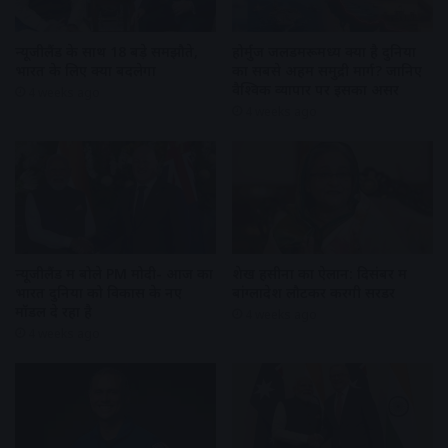
न्यूजीलैंड के साथ 18 बड़े समझौते,
होर्मुज जलडमरूमध्य क्यों है दुनिया
भारत के लिए क्या बदलेगा
का सबसे अहम समुद्री मार्ग? जानिए
वैश्विक व्यापार पर इसका असर
4 weeks ago
4 weeks ago
न्यूजीलैंड में बोले PM मोदी- आज का
शेख हसीना का ऐलान: दिसंबर में
भारत दुनिया को विकास के नए
बांग्लादेश लौटकर करेंगी सरेंडर
मॉडल दे रहा है
4 weeks ago
4 weeks ago