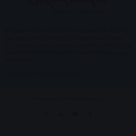
AV News
अक्षरविश्व का डिजिटल वर्जन हैं यहाँ आपको देश-विदेश, मध्य
प्रदेश, इंदौर, उज्जैन, आगर मालवा आदि अन्य स्थानीय ख़बरों के साथ-
साथ , खेल जगत, मनोरंजन, लाइफस्टाइल, टेक्नोलॉजी, करियर आदि लेख
आपको नए कलेवर में मिलेंगे इसके अलावा आपको अक्षरविश्व e-paper
भी उपलब्ध होगा।
Contact Us:
contact@avnews.com
© Copyright 2026, All Rights Reserved.
Pinterest
LinkedIn
YouTube
Tumblr