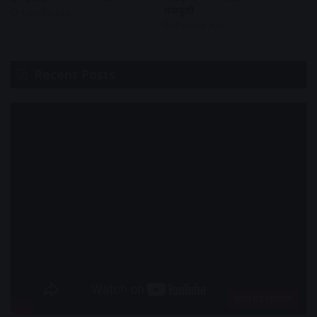
मजबूती
4 weeks ago
4 weeks ago
Recent Posts
हेल्थ एंड फिटनेस