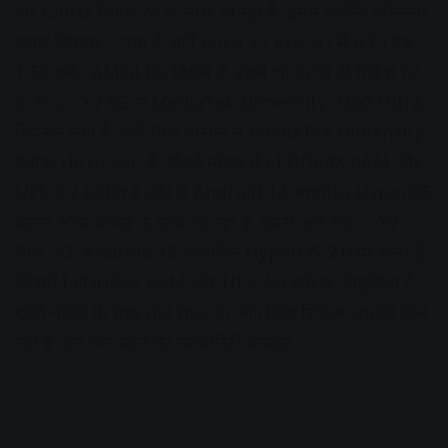
जो 120Hz र‍िफ्रेश रेट के साथ आ रहा है. इसमें कॉर्न‍िंग गोर‍िल्‍ला
ग्‍लास व‍िक्‍टस 2 लगा है. वहीं Poco X7 Pro 5G में 6.73 इंच
1.5K फ्लैट AMOLED ड‍िस्‍प्‍ले है. इसमें भी उतना ही र‍िफ्रेश रेट
है. Poco X7 5G में MediaTek Dimensity 7300 Ultra
च‍िपसेट लगा है. वहीं Pro वेर‍िएंट में MediaTek Dimensity
8400 Ultra SoC है. स्‍टैंडर्ड मॉडल में LPDDR4X RAM और
UFS 2.2 स्‍टोरेज है और ये Android 14 आधार‍ित HyperOS
आउट ऑफ बॉक्‍स के साथ आ रहा है. दूसरी ओर Poco X7
Pro 5G, Android 15 आधार‍ित HyperOS 2.0 पर चला है,
ज‍िसमें LPDDR5X RAM और UFS 4.0 स्‍टोरेज की सुव‍िधा है.
दोनों मॉडल के साथ तीन साल का ऑपरेट‍िंग स‍िस्‍टम अपग्रेड म‍िल
रहा है और चार साल का सेक्‍योर‍िटी अपडेट.