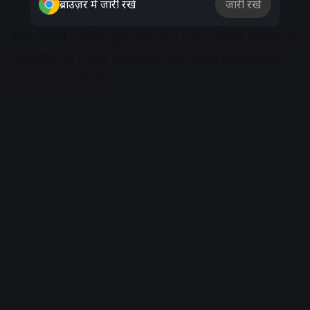
ब्राउज़र में जारी रखें
जारी रखें
Also read ;-
सॉलिड लूक और 16.5 kmpl की हाई माइलेज के
साथ लॉन्च हुई टनाटन featuers वाली New Mahindra
Bolero Car 2025
Advertisement