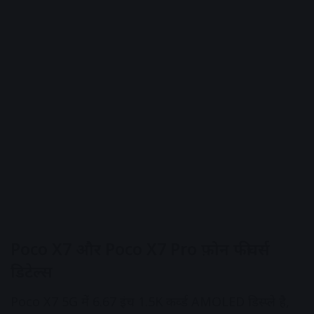
Poco X7 और Poco X7 Pro फ़ोन फीचर्स
डिटेल्स
Poco X7 5G में 6.67 इंच 1.5K कर्व्‍ड AMOLED ड‍िस्‍प्‍ले है,