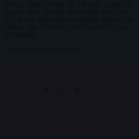
AV News
अक्षरविश्व का डिजिटल वर्जन हैं यहाँ आपको देश-विदेश, मध्य
प्रदेश, इंदौर, उज्जैन, आगर मालवा आदि अन्य स्थानीय ख़बरों के साथ-
साथ , खेल जगत, मनोरंजन, लाइफस्टाइल, टेक्नोलॉजी, करियर आदि लेख
आपको नए कलेवर में मिलेंगे इसके अलावा आपको अक्षरविश्व e-paper
भी उपलब्ध होगा।
Contact Us:
contact@avnews.com
© Copyright 2026, All Rights Reserved.
Pinterest
LinkedIn
YouTube
Tumblr