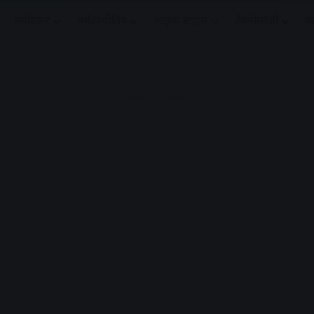
मनोरंजन
धर्मं/ज्योतिष
लाइफ स्टाइल
टेक्नोलॉजी
क
Advertisement