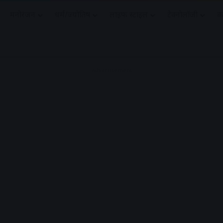
मनोरंजन
धर्मं/ज्योतिष
लाइफ स्टाइल
टेक्नोलॉजी
क
Advertisement