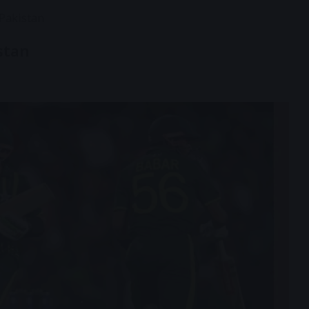
 Pakistan
istan