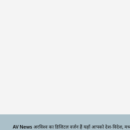
AV News
अक्षरविश्व का डिजिटल वर्जन हैं यहाँ आपको देश-विदेश, मध