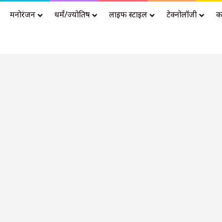
मनोरंजन
धर्मं/ज्योतिष
लाइफ स्टाइल
टेक्नोलॉजी
क
Advertisement