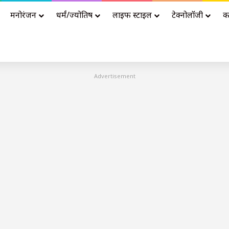
मनोरंजन
धर्मं/ज्योतिष
लाइफ स्टाइल
टेक्नोलॉजी
क
Advertisement