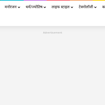
मनोरंजन
धर्मं/ज्योतिष
लाइफ स्टाइल
टेक्नोलॉजी
क
Advertisement