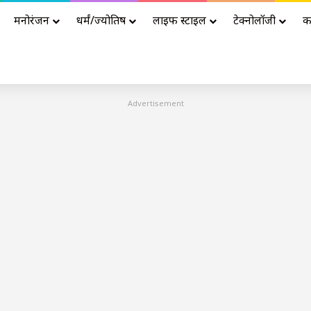
मनोरंजन
धर्मं/ज्योतिष
लाइफ स्टाइल
टेक्नोलॉजी
क
Advertisement