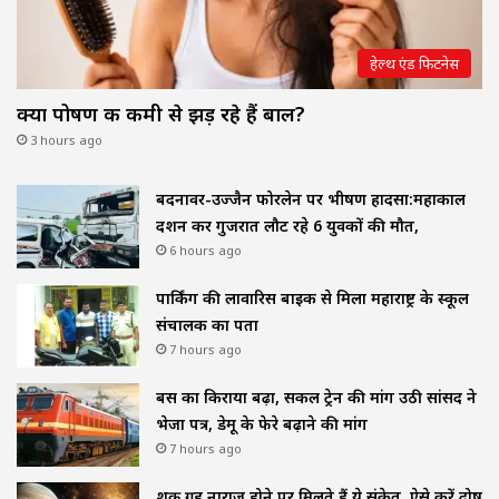
हेल्थ एंड फिटनेस
क्या पोषण की कमी से झड़ रहे हैं बाल?
3 hours ago
बदनावर-उज्जैन फोरलेन पर भीषण हादसा:महाकाल
दर्शन कर गुजरात लौट रहे 6 युवकों की मौत,
6 hours ago
पार्किंग की लावारिस बाइक से मिला महाराष्ट्र के स्कूल
संचालक का पता
7 hours ago
बस का किराया बढ़ा, सर्कल ट्रेन की मांग उठी सांसद ने
भेजा पत्र, डेमू के फेरे बढ़ाने की मांग
7 hours ago
शुक्र ग्रह नाराज होने पर मिलते हैं ये संकेत, ऐसे करें दोष