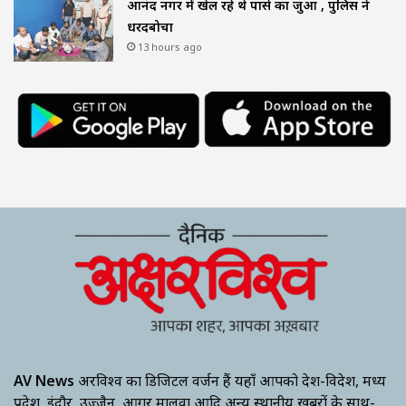
आनंद नगर में खेल रहे थे पासे का जुआ , पुलिस ने
धरदबोचा
13 hours ago
AV News
अक्षरविश्व का डिजिटल वर्जन हैं यहाँ आपको देश-विदेश, मध्य
प्रदेश, इंदौर, उज्जैन, आगर मालवा आदि अन्य स्थानीय ख़बरों के साथ-