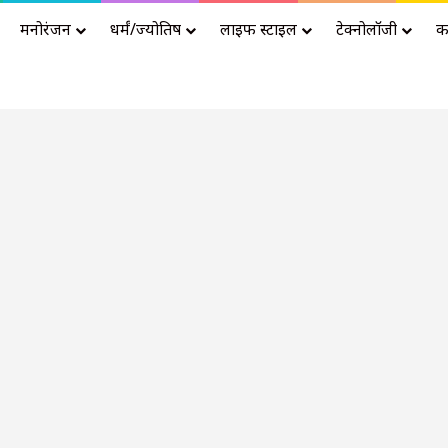
मनोरंजन
धर्मं/ज्योतिष
लाइफ स्टाइल
टेक्नोलॉजी
क
Advertisement