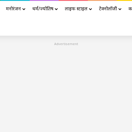
मनोरंजन
धर्मं/ज्योतिष
लाइफ स्टाइल
टेक्नोलॉजी
क
Advertisement