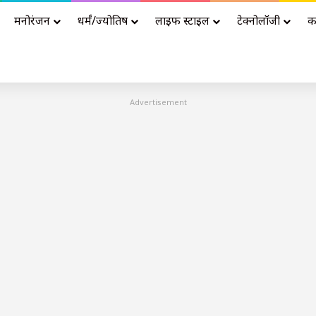
मनोरंजन
धर्मं/ज्योतिष
लाइफ स्टाइल
टेक्नोलॉजी
क
Advertisement