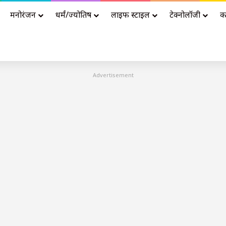
मनोरंजन
धर्मं/ज्योतिष
लाइफ स्टाइल
टेक्नोलॉजी
क
Advertisement