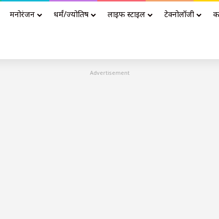
मनोरंजन
धर्मं/ज्योतिष
लाइफ स्टाइल
टेक्नोलॉजी
क
Advertisement