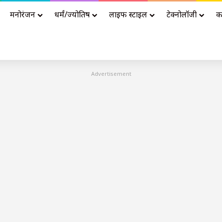
मनोरंजन
धर्मं/ज्योतिष
लाइफ स्टाइल
टेक्नोलॉजी
क
Advertisement