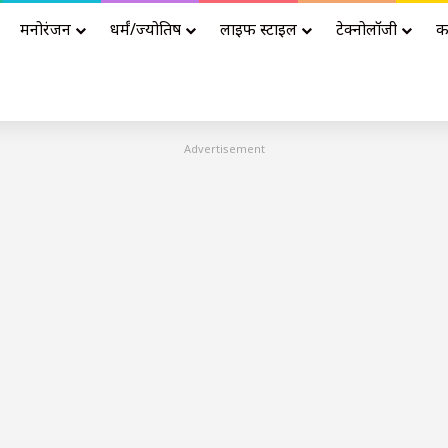
मनोरंजन
धर्मं/ज्योतिष
लाइफ स्टाइल
टेक्नोलॉजी
क
Advertisement