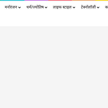
मनोरंजन
धर्मं/ज्योतिष
लाइफ स्टाइल
टेक्नोलॉजी
क
Advertisement