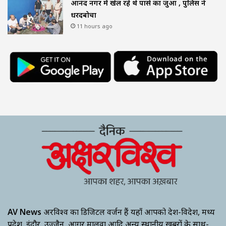
आनंद नगर में खेल रहे थे पासे का जुआ , पुलिस ने
धरदबोचा
11 hours ago
AV News
अक्षरविश्व का डिजिटल वर्जन हैं यहाँ आपको देश-विदेश, मध्य
प्रदेश, इंदौर, उज्जैन, आगर मालवा आदि अन्य स्थानीय ख़बरों के साथ-