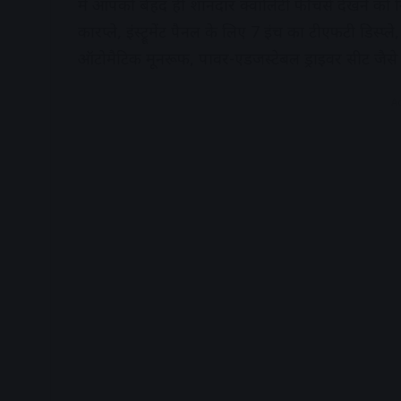
में आपको बेहद ही शानदार क्वालिटी फीचर्स देखने को मिलन
कारप्ले, इंस्ट्रूमेंट पैनल के लिए 7 इंच का टीएफटी डिस्प्
ऑटोमैटिक मूनरूफ, पावर-एडजस्टेबल ड्राइवर सीट जैसे प
A