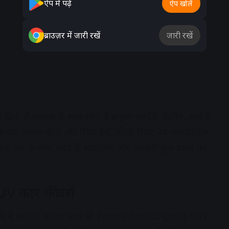
ऐप में पढ़ें
ऐप खोलें
ब्राउज़र में जारी रखें
जारी रखें
ी ग्रिल, डीआरएल के साथ स्वेप्ट-बैक फुल-एलईडी हेडलैंप, कार के
मंड-कट अलॉय व्हील और रियर हैंच, स्प्लिट रियर, रैप-अराउंड टेल
किड प्लेट के साथ बेहद ही स्टाइलिश और लक्ज़री लुक देखने को
V कार फीचर्स
रे में आपको बताया जाये तो Toyota Corolla Cross SUV