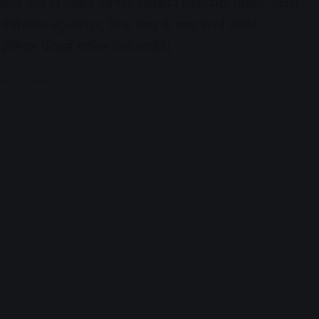
े वाले है। जिसमें फ्लोटिंग टचस्क्रीन इंफोटेनमेंट सिस्टम, एप्पल
ले, पैनोरमिक व्यू मॉनिटर, किक सेंसर के साथ पावर्ड टेलगेट,
्रीमियम फीचर्स शामिल किये जायेंगे।
dvertisement