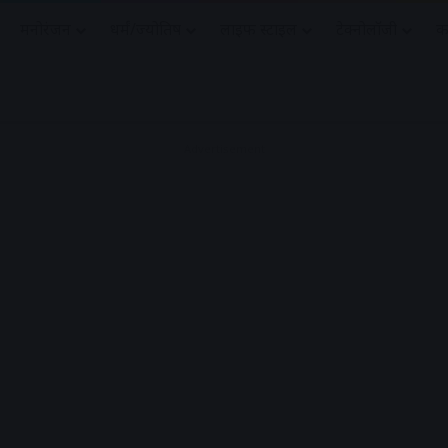
मनोरंजन
धर्मं/ज्योतिष
लाइफ स्टाइल
टेक्नोलॉजी
क
Advertisement