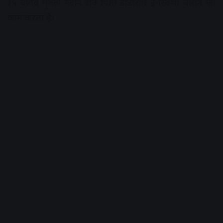
३५ वर्षीय मृतक नवीन राव पिता डोंडीराम ई-रिक्शा चलाने का
काम करता है।