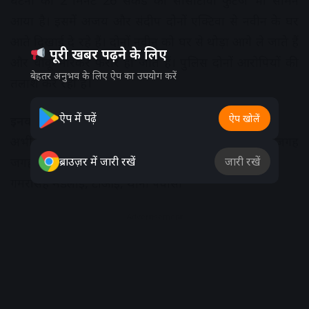
घटना का 2 मिनट 26 सेकंड का सीसीटीवी फुटेज भी सामने
आया है। इसमें अजय और संदीप दोनों एक्टिवा से नवीन के घर
आते दिखाई दे रहे हैं। दोनों नवीन को घर से थोड़ा आगे ले जाते हैं
पूरी खबर पढ़ने के लिए
और चाकू मारकर फरार हो जाते हैं। पुलिस दोनों आरोपियों की
बेहतर अनुभव के लिए ऐप का उपयोग करें
तलाश कर रही है।
ऐप में पढ़ें
ऐप खोलें
इनका कहना
अभी आरोपी गिरफ्त में नहीं आए हैं। टीम उनकी तलाश में जगह
ब्राउज़र में जारी रखें
जारी रखें
जगह दबिश दे रही है।
गमरसिंह मंडलोई, टीआई, थाना पंवासा
Advertisement