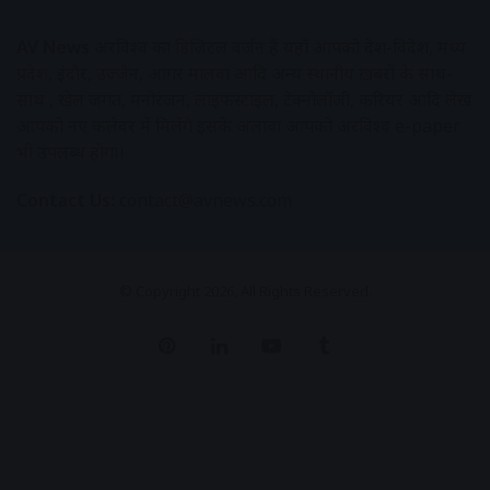
AV News
अक्षरविश्व का डिजिटल वर्जन हैं यहाँ आपको देश-विदेश, मध्य
प्रदेश, इंदौर, उज्जैन, आगर मालवा आदि अन्य स्थानीय ख़बरों के साथ-
साथ , खेल जगत, मनोरंजन, लाइफस्टाइल, टेक्नोलॉजी, करियर आदि लेख
आपको नए कलेवर में मिलेंगे इसके अलावा आपको अक्षरविश्व e-paper
भी उपलब्ध होगा।
Contact Us:
contact@avnews.com
© Copyright 2026, All Rights Reserved.
Pinterest
LinkedIn
YouTube
Tumblr