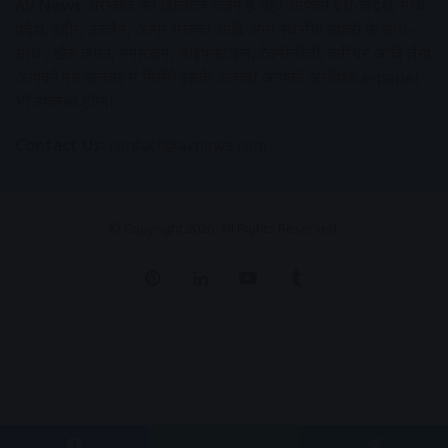
AV News
अक्षरविश्व का डिजिटल वर्जन हैं यहाँ आपको देश-विदेश, मध्य
प्रदेश, इंदौर, उज्जैन, आगर मालवा आदि अन्य स्थानीय ख़बरों के साथ-
साथ , खेल जगत, मनोरंजन, लाइफस्टाइल, टेक्नोलॉजी, करियर आदि लेख
आपको नए कलेवर में मिलेंगे इसके अलावा आपको अक्षरविश्व e-paper
भी उपलब्ध होगा।
Contact Us:
contact@avnews.com
© Copyright 2026, All Rights Reserved.
Pinterest
LinkedIn
YouTube
Tumblr