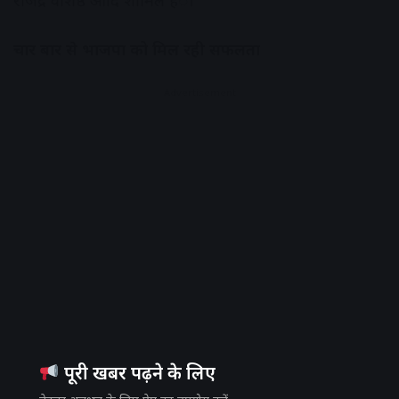
राजेंद्र वशिष्ठ आदि शामिल हंै।
चार बार से भाजपा को मिल रही सफलता
Advertisement
पूरी खबर पढ़ने के लिए