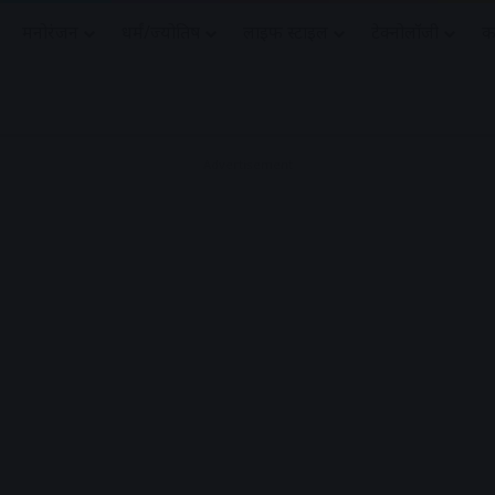
मनोरंजन
धर्मं/ज्योतिष
लाइफ स्टाइल
टेक्नोलॉजी
क
Advertisement