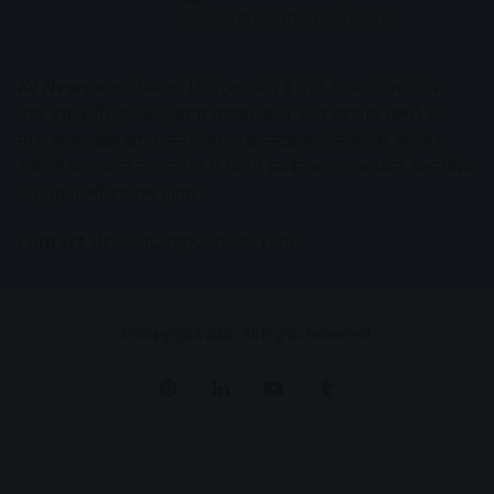
AV News
अक्षरविश्व का डिजिटल वर्जन हैं यहाँ आपको देश-विदेश,
मध्य प्रदेश, इंदौर, उज्जैन, आगर मालवा आदि अन्य स्थानीय ख़बरों के
साथ-साथ , खेल जगत, मनोरंजन, लाइफस्टाइल, टेक्नोलॉजी, करियर
आदि लेख आपको नए कलेवर में मिलेंगे इसके अलावा आपको अक्षरविश्व
e-paper भी उपलब्ध होगा।
Contact Us:
contact@avnews.com
© Copyright 2026, All Rights Reserved.
Pinterest
LinkedIn
YouTube
Tumblr