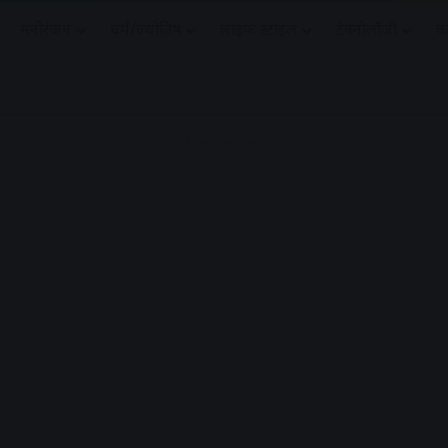
मनोरंजन
धर्मं/ज्योतिष
लाइफ स्टाइल
टेक्नोलॉजी
क
Advertisement