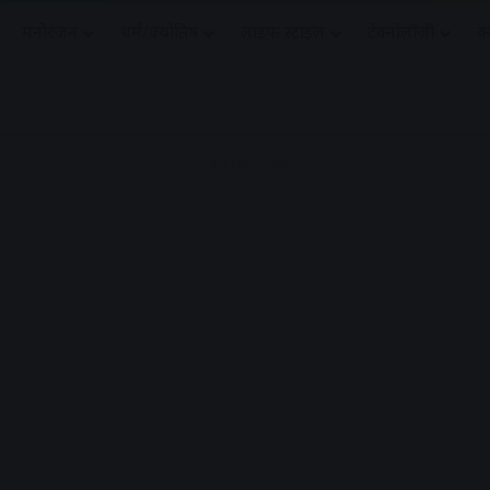
मनोरंजन
धर्मं/ज्योतिष
लाइफ स्टाइल
टेक्नोलॉजी
क
Advertisement