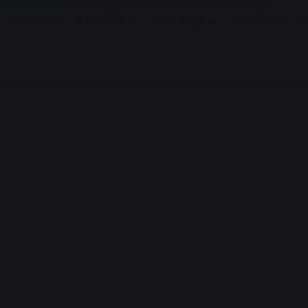
मनोरंजन
धर्मं/ज्योतिष
लाइफ स्टाइल
टेक्नोलॉजी
क
Advertisement