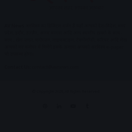
AV News
अक्षरविश्व का डिजिटल वर्जन हैं यहाँ आपको देश-विदेश, मध्य
प्रदेश, इंदौर, उज्जैन, आगर मालवा आदि अन्य स्थानीय ख़बरों के साथ-
साथ , खेल जगत, मनोरंजन, लाइफस्टाइल, टेक्नोलॉजी, करियर आदि लेख
आपको नए कलेवर में मिलेंगे इसके अलावा आपको अक्षरविश्व e-paper
भी उपलब्ध होगा।
Contact Us:
contact@avnews.com
© Copyright 2026, All Rights Reserved.
Pinterest
LinkedIn
YouTube
Tumblr