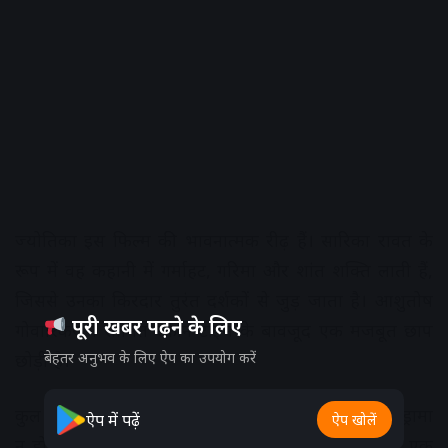
ज्योतिका इस फ‍िल्म की भावनात्मक रीढ़ हैं। सारिका रावत के
रूप में वह कहानी में गर्माहट, गरिमा और शांत शक्ति लाती हैं,
जिससे उनका किरदार तुरंत दर्शकों से जुड़ जाता है। आशुतोष
पूरी खबर पढ़ने के लिए
गोवारिकर ने सीमित स्क्रीन टाइम के बावजूद एक मजबूत छाप
बेहतर अनुभव के लिए ऐप का उपयोग करें
छोड़ी है।
कुल मिलाकर, ‘सिस्टम’ भले ही एक खामियों से परे कोर्टरूम ड्रामा
ऐप में पढ़ें
ऐप खोलें
न हो, लेकिन यह ईमानदारी और दमदार अभिनय के साथ एक