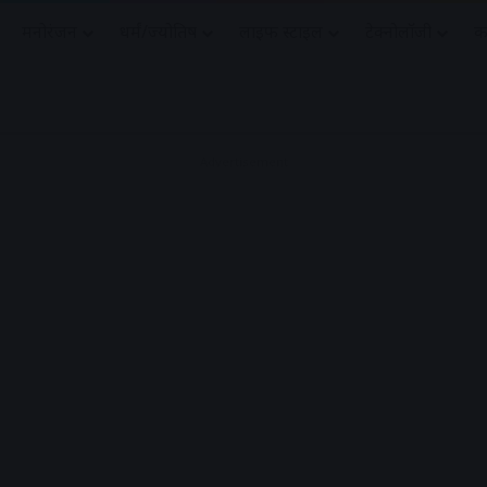
मनोरंजन
धर्मं/ज्योतिष
लाइफ स्टाइल
टेक्नोलॉजी
क
Advertisement