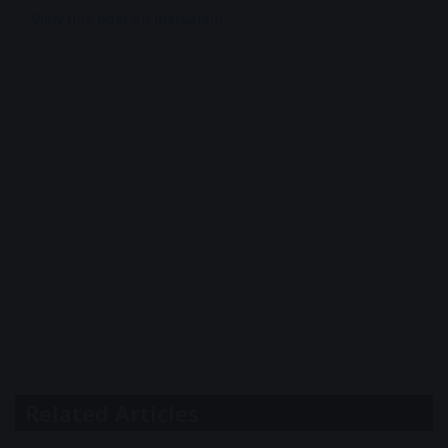
View this post on Instagram
A post shared by aksharvishwaujjain (@aksharvishwaujjain)
Related Articles