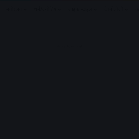
मनोरंजन
धर्मं/ज्योतिष
लाइफ स्टाइल
टेक्नोलॉजी
क
Advertisement