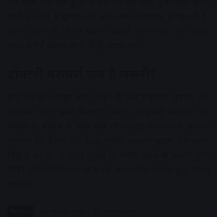
लंबे समय तक रखा हुआ या बार-बार गर्म किया हुआ बासा खाना
खाने से आंतों में सूजन और उल्टी-दस्त की समस्या हो सकती है।
हमेशा उतना ही भोजन पकाएं जितनी जरूरत हो, और हमेशा
ताजा व गर्म भोजन करने की ही आदत डालें।
डॉक्टरी परामर्श कब है जरूरी?
इम्यूनिटी को मजबूत बनाए रखने के लिए संतुलित, सुपाच्य और
सात्विक आहार सबसे बेहतरीन विकल्प है। इसके बावजूद, यदि
बारिश के मौसम में खान-पान
की गड़बड़ी की वजह से आपको
लगातार पेट में तेज दर्द, ऐंठन, मतली, दस्त या बुखार जैसे लक्षण
दिखाई देते हैं, तो घरेलू नुस्खों के भरोसे बैठने के बजाय तुरंत
किसी योग्य चिकित्सक से संपर्क कर उचित इलाज शुरू करना
चाहिए।
Tags
डाइट प्लान फॉर मानसून
दूषित भोजन के नुकसान