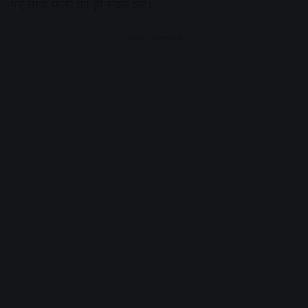
गए ताजे फलों का ही सेवन करें।
Advertisement