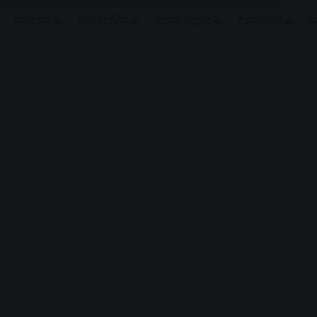
मनोरंजन
धर्मं/ज्योतिष
लाइफ स्टाइल
टेक्नोलॉजी
क
Advertisement