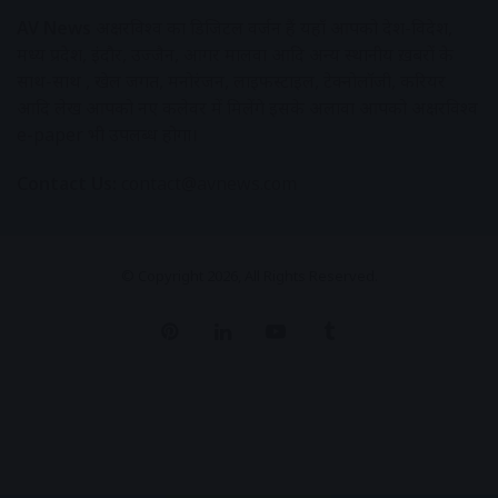
AV News
अक्षरविश्व का डिजिटल वर्जन हैं यहाँ आपको देश-विदेश,
मध्य प्रदेश, इंदौर, उज्जैन, आगर मालवा आदि अन्य स्थानीय ख़बरों के
साथ-साथ , खेल जगत, मनोरंजन, लाइफस्टाइल, टेक्नोलॉजी, करियर
आदि लेख आपको नए कलेवर में मिलेंगे इसके अलावा आपको अक्षरविश्व
e-paper भी उपलब्ध होगा।
Contact Us:
contact@avnews.com
© Copyright 2026, All Rights Reserved.
Pinterest
LinkedIn
YouTube
Tumblr