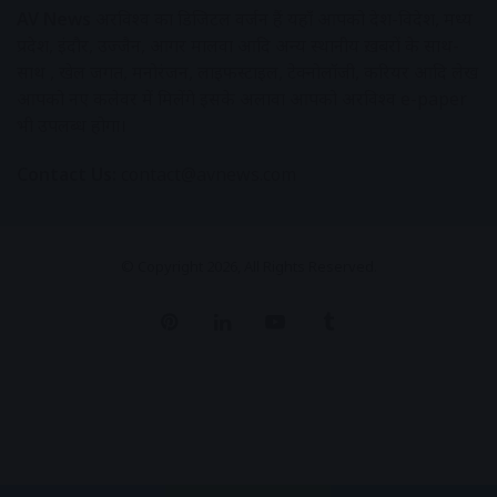
AV News
अक्षरविश्व का डिजिटल वर्जन हैं यहाँ आपको देश-विदेश, मध्य
प्रदेश, इंदौर, उज्जैन, आगर मालवा आदि अन्य स्थानीय ख़बरों के साथ-
साथ , खेल जगत, मनोरंजन, लाइफस्टाइल, टेक्नोलॉजी, करियर आदि लेख
आपको नए कलेवर में मिलेंगे इसके अलावा आपको अक्षरविश्व e-paper
भी उपलब्ध होगा।
Contact Us:
contact@avnews.com
© Copyright 2026, All Rights Reserved.
Pinterest
LinkedIn
YouTube
Tumblr