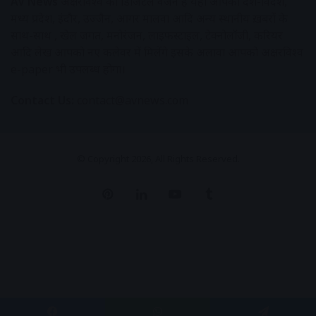
AV News
अक्षरविश्व का डिजिटल वर्जन हैं यहाँ आपको देश-विदेश,
मध्य प्रदेश, इंदौर, उज्जैन, आगर मालवा आदि अन्य स्थानीय ख़बरों के
साथ-साथ , खेल जगत, मनोरंजन, लाइफस्टाइल, टेक्नोलॉजी, करियर
आदि लेख आपको नए कलेवर में मिलेंगे इसके अलावा आपको अक्षरविश्व
e-paper भी उपलब्ध होगा।
Contact Us:
contact@avnews.com
© Copyright 2026, All Rights Reserved.
Pinterest
LinkedIn
YouTube
Tumblr