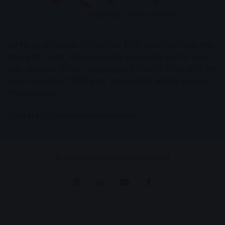
AV News
अक्षरविश्व का डिजिटल वर्जन हैं यहाँ आपको देश-विदेश, मध्य
प्रदेश, इंदौर, उज्जैन, आगर मालवा आदि अन्य स्थानीय ख़बरों के साथ-
साथ , खेल जगत, मनोरंजन, लाइफस्टाइल, टेक्नोलॉजी, करियर आदि लेख
आपको नए कलेवर में मिलेंगे इसके अलावा आपको अक्षरविश्व e-paper
भी उपलब्ध होगा।
Contact Us:
contact@avnews.com
© Copyright 2026, All Rights Reserved.
Pinterest
LinkedIn
YouTube
Tumblr