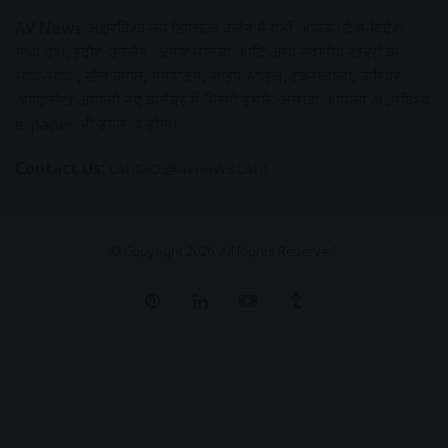
AV News
अक्षरविश्व का डिजिटल वर्जन हैं यहाँ आपको देश-विदेश,
मध्य प्रदेश, इंदौर, उज्जैन, आगर मालवा आदि अन्य स्थानीय ख़बरों के
साथ-साथ , खेल जगत, मनोरंजन, लाइफस्टाइल, टेक्नोलॉजी, करियर
आदि लेख आपको नए कलेवर में मिलेंगे इसके अलावा आपको अक्षरविश्व
e-paper भी उपलब्ध होगा।
Contact Us:
contact@avnews.com
© Copyright 2026, All Rights Reserved.
Pinterest
LinkedIn
YouTube
Tumblr