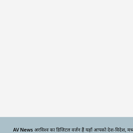
AV News
अक्षरविश्व का डिजिटल वर्जन हैं यहाँ आपको देश-विदेश, मध