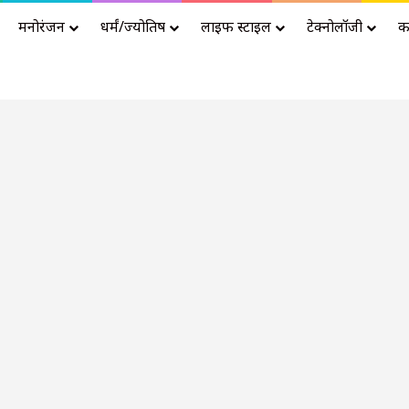
मनोरंजन
धर्मं/ज्योतिष
लाइफ स्टाइल
टेक्नोलॉजी
क
Advertisement