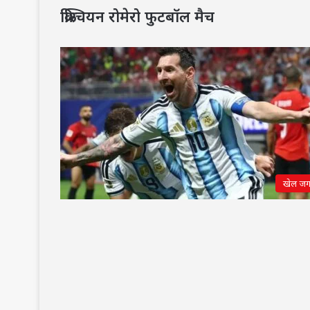
क्रिश्चियन रोमेरो फुटबॉल मैच
खेल ज