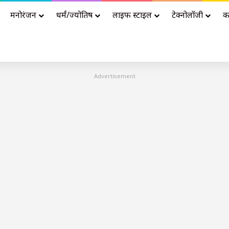
मनोरंजन
धर्मं/ज्योतिष
लाइफ स्टाइल
टेक्नोलॉजी
क
Advertisement