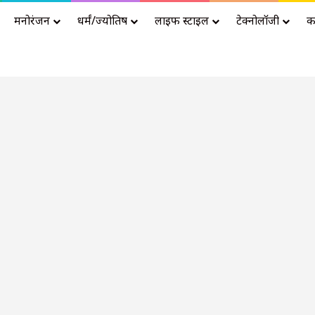
मनोरंजन
धर्मं/ज्योतिष
लाइफ स्टाइल
टेक्नोलॉजी
क
Advertisement