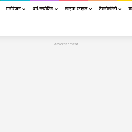
मनोरंजन
धर्मं/ज्योतिष
लाइफ स्टाइल
टेक्नोलॉजी
क
Advertisement